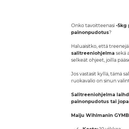
Onko tavoitteenasi
-5kg
painonpudotus
?
Haluaisitko, että treenej
salitreeniohjelma
sekä 
selkeät ohjeet, joilla pä
Jos vastasit kyllä, tämä s
ruokavalio on sinun valint
Salitreeniohjelma laihd
painonpudotus tai jop
Maiju Wihlmanin GYMB