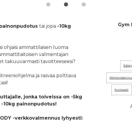
Gym 
 painonpudotus
tai jopa
-10kg
äsi ohjaisi ammattilaisen luoma
ammattitaitoisen valmentajan
äset takuuvarmasti tavoitteeseesi?
edis
alitreeniohjelma ja rasvaa polttava
kehonrakennu
asi!
kuntosali
uttajalle, jonka toiveissa on -5kg
a -10kg painonpudotus!
ODY -verkkovalmennus lyhyesti: