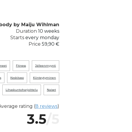
body by Maiju Wihlman
Duration
10 weeks
Starts
every monday
Price
59,90 €
tyneet
fitness
jälleenmyynti
s
keskitaso
kiinteytyminen
lihaskuntoharjoittelu
naiset
Average rating (
8 reviews
)
3.5
/5