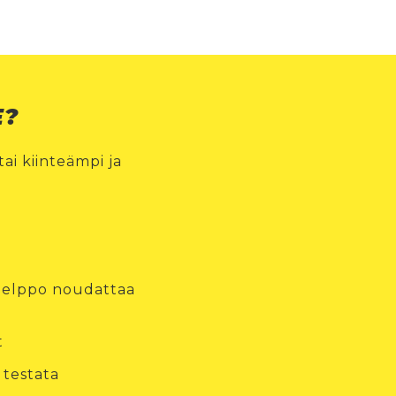
E?
ai kiinteämpi ja
n helppo noudattaa
t
 testata