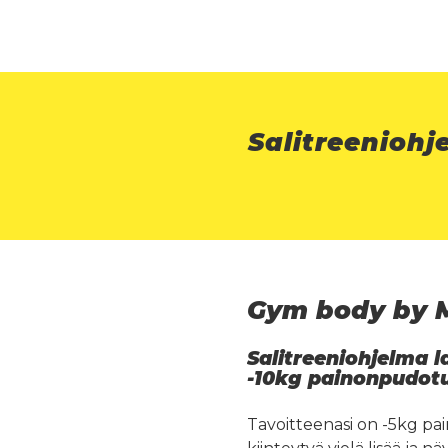
Salitreeniohj
Gym body by 
Salitreeniohjelma l
-10kg painonpudotu
Tavoitteenasi on -5kg pai