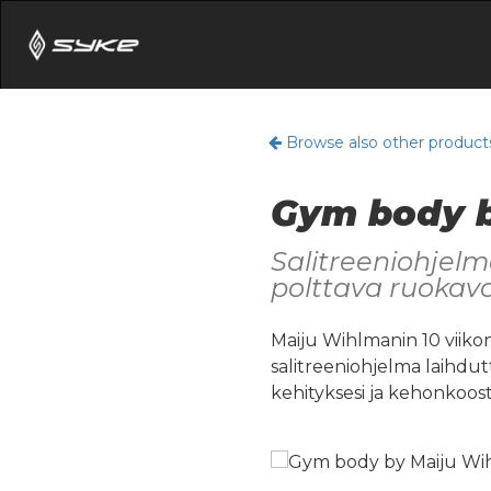
Browse also other product
Gym body 
Salitreeniohjelm
polttava ruokava
Maiju Wihlmanin 10 viiko
salitreeniohjelma laihdut
kehityksesi ja kehonkoos