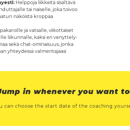
yesti:
Helppoja liikkeitä sisältävä
hduttajalle tai naiselle, joka toivoo
natun näköistä kroppaa
akaroille ja vatsalle, viikottaiset
le liikunnalle, kaksi eri venyttely-
lmaa sekä chat-ominaisuus, jonka
raan yhteydessä valmentajaasi
Jump in whenever you want to
u can choose the start date of the coaching yourse