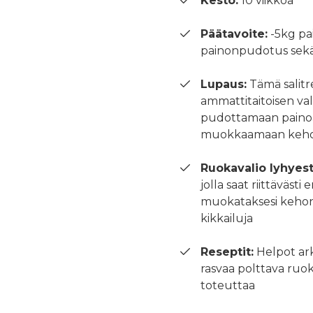
Kesto:
10 viikkoa
Päätavoite:
-5kg pa
painonpudotus sekä
Lupaus:
Tämä salitr
ammattitaitoisen va
pudottamaan painoa,
muokkaamaan kehos
Ruokavalio lyhyest
jolla saat riittävästi
muokataksesi kehon
kikkailuja
Reseptit:
Helpot ark
rasvaa polttava ruok
toteuttaa