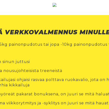
Ä VERKKOVALMENNUS MINULL
-5kg painonpudotus tai jopa -10kg painonpudotus t
!
 sinun juttusi
ja nousujohteisista treeneistä
okailujasi ohjaisi rasvaa polttava ruokavalio, jota o
rhia kikkailuja
pyöreät pakarat bonuksena, on juuri se mitä halua
a viikkorytmitys ja -syklitys on juuri se mitä hauat