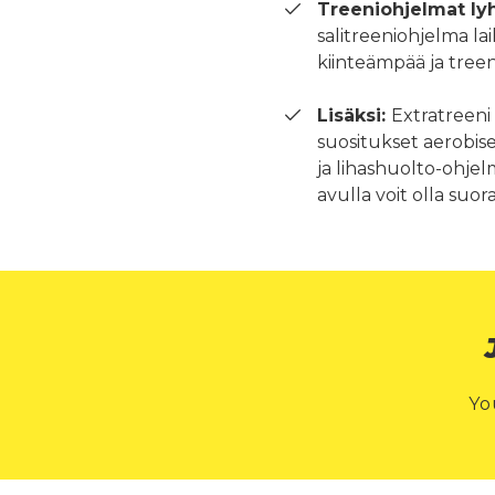
Treeniohjelmat lyh
salitreeniohjelma lai
kiinteämpää ja tree
Lisäksi:
Extratreeni p
suositukset aerobisel
ja lihashuolto-ohje
avulla voit olla suo
Yo