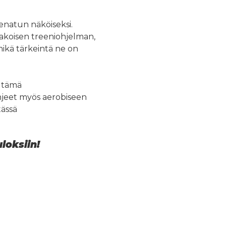
natun näköiseksi.
jakoisen treeniohjelman,
 mikä tärkeintä ne on
n tämä
hjeet myös aerobiseen
tässä
loksiin!