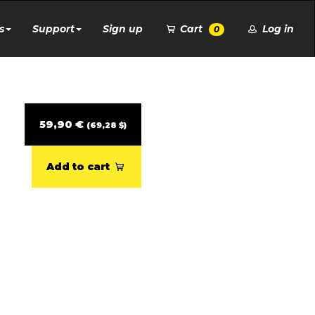
s
Support
Sign up
Cart
Log in
0
59,90 €
(69,28 $)
Add to cart