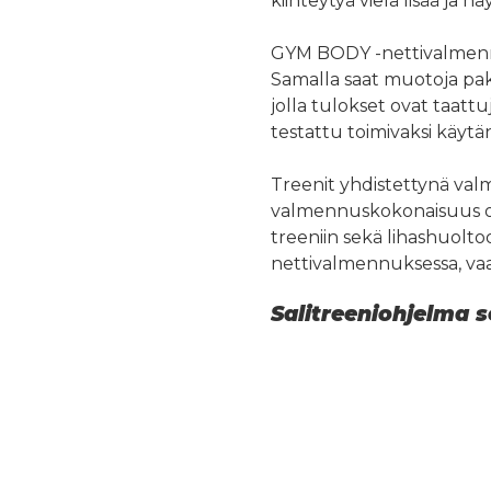
kiinteytyä vielä lisää ja
GYM BODY -nettivalmennu
Samalla saat muotoja paka
jolla tulokset ovat taattu
testattu toimivaksi käytä
Treenit yhdistettynä va
valmennuskokonaisuus on
treeniin sekä lihashuoltoo
nettivalmennuksessa, va
Salitreeniohjelma s