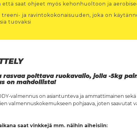
ä että saat ohjeet myös kehonhuoltoon ja aerobise
treeni- ja ravintokokonaisuuden, joka on käytänn
ksia tuovaksi
TTELY
a rasvaa polttava ruokavalio, jolla -5kg pa
s on mahdollista!
DY-valmennus on asiantunteva ja ammattimainen sekä 
sien valmennuskokemukseen pohjaava, joten saavutat va
ana saat vinkkejä mm. näihin aiheisiin: