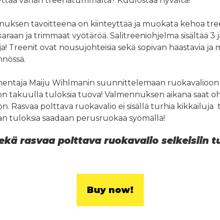
 näyttää vähän treenatummalta? Kuulostaa hyvältä!
ksen tavoitteena on kiinteyttää ja muokata kehoa tree
raan ja trimmaat vyötäröä. Salitreeniohjelma sisältää 3 
ja! Treenit ovat nousujohteisia sekä sopivan haastavia ja
nnössä.
lmentaja Maiju Wihlmanin suunnittelemaan ruokavalioo
 takuulla tuloksia tuova! Valmennuksen aikana saat o
n. Rasvaa polttava ruokavalio ei sisällä turhia kikkailuja 
an tuloksia saadaan perusruokaa syömällä!
ekä rasvaa polttava ruokavalio selkeisiin tu
Buy now!