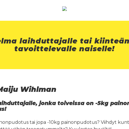
elma laihduttajalle tai kiint
tavoittelevalle naiselle!
Maiju Wihlman
aihduttajalle, jonka toiveissa on -5kg pain
s!
nonpudotus tai jopa -10kg painonpudotus? Viihdyt kuntosa