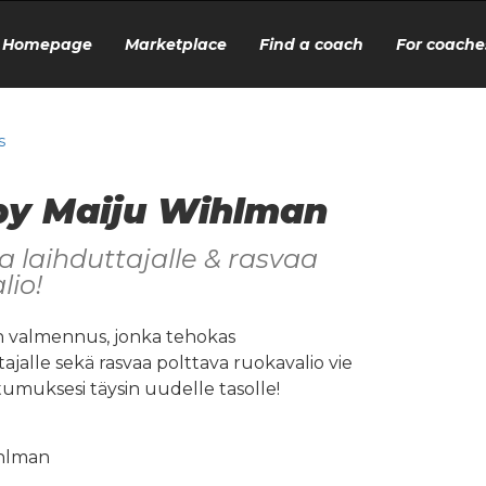
Homepage
Marketplace
Find a coach
For coache
s
by Maiju Wihlman
a laihduttajalle & rasvaa
lio!
n valmennus, jonka tehokas
tajalle sekä rasvaa polttava ruokavalio vie
tumuksesi täysin uudelle tasolle!