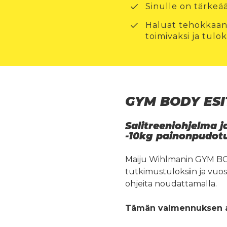
Sinulle on tärkeä
Haluat tehokkaan 
toimivaksi ja tulo
GYM BODY ESI
Salitreeniohjelma j
-10kg painonpudotu
Maiju Wihlmanin GYM BO
tutkimustuloksiin ja vuo
ohjeita noudattamalla.
Tämän valmennuksen aik