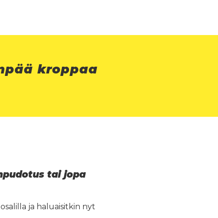
eämpää kroppaa
onpudotus tai jopa
lilla ja haluaisitkin nyt