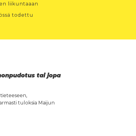
en liikuntaaan
össä todettu
inonpudotus tai jopa
tieteeseen,
rmasti tuloksia Maijun