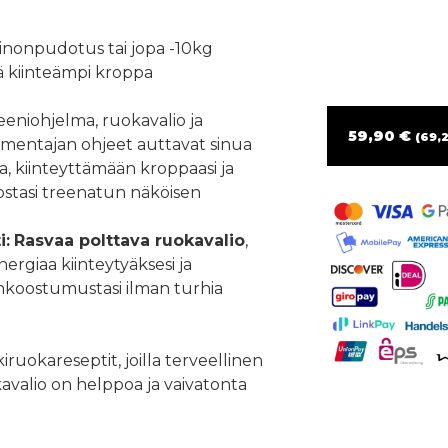
inonpudotus tai jopa -10kg
 kiinteämpi kroppa
eeniohjelma, ruokavalio ja
59,90 €
(69,2
lmentajan ohjeet auttavat sinua
 kiinteyttämään kroppaasi ja
tasi treenatun näköisen
i:
Rasvaa polttava ruokavalio
,
 energiaa kiinteytyäksesi ja
koostumustasi ilman turhia
iruokareseptit, joilla terveellinen
avalio on helppoa ja vaivatonta