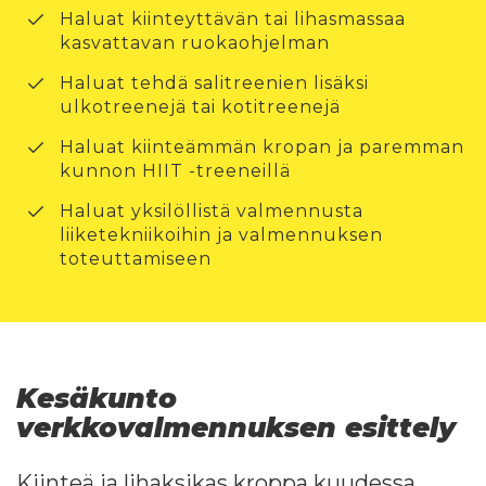
Haluat kiinteyttävän tai lihasmassaa
kasvattavan ruokaohjelman
Haluat tehdä salitreenien lisäksi
ulkotreenejä tai kotitreenejä
Haluat kiinteämmän kropan ja paremman
kunnon HIIT -treeneillä
Haluat yksilöllistä valmennusta
liiketekniikoihin ja valmennuksen
toteuttamiseen
Kesäkunto
verkkovalmennuksen esittely
Kiinteä ja lihaksikas kroppa kuudessa