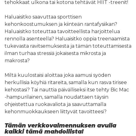
tehokkaat ulkona tai kotona tehtävät HIIT -treenit!
Haluaisitko saavuttaa sporttisen
kehonkoostumuksen ja kiinteän rantafysiikan?
Haluaisitko toteuttaa tavoitteellista harjoittelua
rennolla asenteella? Haluaisitko oppia treenaamista
tukevasta ravitsemuksesta ja tämän toteuttamisesta
ilman turhaa stressiä jokaisesta mikrosta ja
makrosta?
Miltä kuulostaisi aloittaa joka aamusi syöden
herkullisia köyhiä ritareita, samalla kun rasva tirisee
kehostasi? Tai nauttia päivälliseksi itse tehty Bic Mac
-hampurilainen, samalla noudattaen täysin
ohjeistettua ruokavaliota ja saavuttamalla
kehonmuokkaukseen liittyvät tavoitteesi?
Tämän verkkovalmennuksen avulla
kaikki tämä mahdollista!