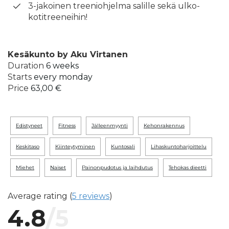
3-jakoinen treeniohjelma salille sekä ulko-
kotitreeneihin!
Kesäkunto by Aku Virtanen
Duration
6 weeks
Starts
every monday
Price
63,00 €
edistyneet
fitness
jälleenmyynti
kehonrakennus
keskitaso
kiinteytyminen
kuntosali
lihaskuntoharjoittelu
miehet
naiset
painonpudotus ja laihdutus
tehokas dieetti
Average rating (
5 reviews
)
4.8
/5