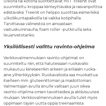
Ulkona tai kotona suoritettavat HIIT -treenit ovat
suunniteltu kroppaa kiinteyttäväksi ja rasvanpolttoa
edistäväksi. Treenit on helppo suorittaa esimerkiksi
ulkoliikuntapaikoilla tai vaikka kotipihalla.
Tarvittavaa välineistöä on ainoastaan
vastuskuminauha, foam roller -putkirulla sekä
leuanvetotanko.
Yksilöllisesti valittu ravinto-ohjelma
Verkkovalmennuksen ravinto-ohjelmat on
suunniteltu niin, että halutessaan ruokavalio
mukautuu kiireiseenkin arkeen ja erilaisiin ruoka-
aine yliherkkyyksiin. Ruokavaliosta saa muokattua
itselleen mm. gluteenittoman ja maidottoman.
Valmentajan avulla sinulle valitaan juuri oikea
ravinto-ohjelma omien tavoitteidesi ja aktiivisuutesi
mukaan. Verkkovalmennuksen avulla tulet myös
oppimaan täysin uutta oppia treenaamista