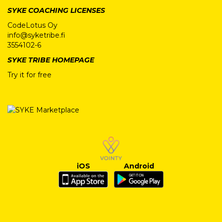
SYKE COACHING LICENSES
CodeLotus Oy
info@syketribe.fi
3554102-6
SYKE TRIBE HOMEPAGE
Try it for free
iOS
Android