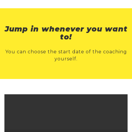
Jump in whenever you want
to!
You can choose the start date of the coaching
yourself.