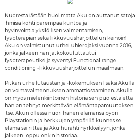
Nuoresta iästään huolimatta Aku on auttanut satoja
ihmisiä kohti parempaa kuntoa ja
hyvinvointia yksilöllisen valmentamisen,
fysioterapian sekä liikkuvuusharjoittelun keinoin!
Aku on valmistunut urheiluhierojaksi vuonna 2016,
jonka jälkeen hän jatkokouluttautui
fysioterapeutiksi ja syventyi Functional range
conditioning -liikkuvuusharjoittelun maailmaan.
Pitkän urheilutaustan ja -kokemuksen lisäksi Akulla
on voimavalmennuksen ammattiosaaminen. Akulla
on myös mielenkiintoinen historia sen puolesta että
hän on tehnyt merkittävän elämäntapamuutoksen
itse. Akun ollessa nuori hänen elämänsä pyöri
Playstationin ja herkkujen ympärillä kunnes se
elämä sai riittää ja Aku hurahti nyrkkeilyyn, jonka
jälkeen loppu onkin historiaa.