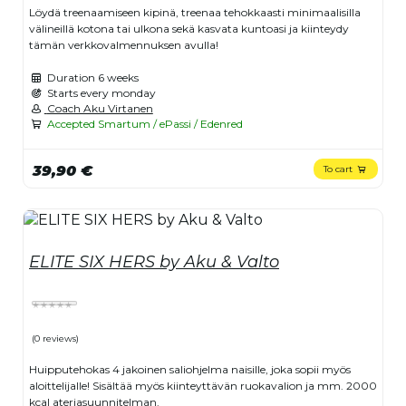
Löydä treenaamiseen kipinä, treenaa tehokkaasti minimaalisilla
välineillä kotona tai ulkona sekä kasvata kuntoasi ja kiinteydy
tämän verkkovalmennuksen avulla!
Duration
6 weeks
Starts every monday
Coach Aku Virtanen
Accepted Smartum / ePassi / Edenred
39,90 €
To cart
ELITE SIX HERS by Aku & Valto
(0 reviews)
Huipputehokas 4 jakoinen saliohjelma naisille, joka sopii myös
aloittelijalle! Sisältää myös kiinteyttävän ruokavalion ja mm. 2000
kcal ateriasuunnitelman.