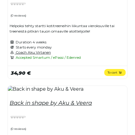
(0 reviews)
Helpoksi tehty startti kotitreeneihin liikuntaa vieroksuville tai
treeneistä pitkän tauon omaaville aloittelijoille!
Duration
4 weeks
Starts every monday
Coach Aku Virtanen
Accepted Smartum / ePassi / Edenred
34,90 €
To cart
Back in shape by Aku & Veera
(0 reviews)