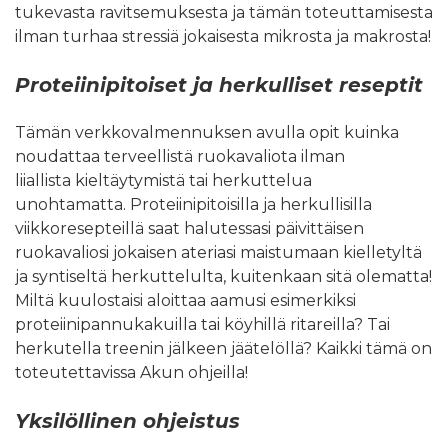
tukevasta ravitsemuksesta ja tämän toteuttamisesta
ilman turhaa stressiä jokaisesta mikrosta ja makrosta!
Proteiinipitoiset ja herkulliset reseptit
Tämän verkkovalmennuksen avulla opit kuinka
noudattaa terveellistä ruokavaliota ilman
liiallista kieltäytymistä tai herkuttelua
unohtamatta. Proteiinipitoisilla ja herkullisilla
viikkoresepteillä saat halutessasi päivittäisen
ruokavaliosi jokaisen ateriasi maistumaan kielletyltä
ja syntiseltä herkuttelulta, kuitenkaan sitä olematta!
Miltä kuulostaisi aloittaa aamusi esimerkiksi
proteiinipannukakuilla tai köyhillä ritareilla? Tai
herkutella treenin jälkeen jäätelöllä? Kaikki tämä on
toteutettavissa Akun ohjeilla!
Yksilöllinen ohjeistus