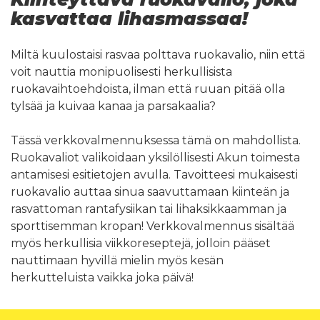
kasvattaa lihasmassaa!
Miltä kuulostaisi rasvaa polttava ruokavalio, niin että
voit nauttia monipuolisesti herkullisista
ruokavaihtoehdoista, ilman että ruuan pitää olla
tylsää ja kuivaa kanaa ja parsakaalia?
Tässä verkkovalmennuksessa tämä on mahdollista.
Ruokavaliot valikoidaan yksilöllisesti Akun toimesta
antamisesi esitietojen avulla. Tavoitteesi mukaisesti
ruokavalio auttaa sinua saavuttamaan kiinteän ja
rasvattoman rantafysiikan tai lihaksikkaamman ja
sporttisemman kropan! Verkkovalmennus sisältää
myös herkullisia viikkoreseptejä, jolloin pääset
nauttimaan hyvillä mielin myös kesän
herkutteluista vaikka joka päivä!