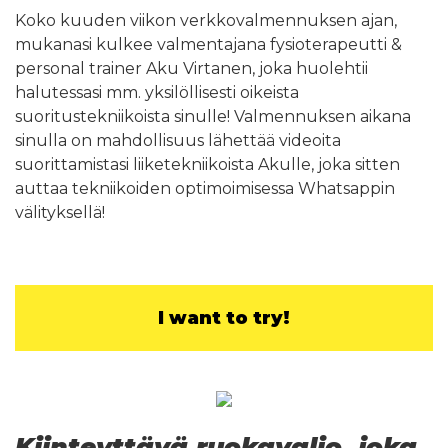
Koko kuuden viikon verkkovalmennuksen ajan,
mukanasi kulkee valmentajana fysioterapeutti &
personal trainer Aku Virtanen, joka huolehtii
halutessasi mm. yksilöllisesti oikeista
suoritustekniikoista sinulle! Valmennuksen aikana
sinulla on mahdollisuus lähettää videoita
suorittamistasi liiketekniikoista Akulle, joka sitten
auttaa tekniikoiden optimoimisessa Whatsappin
välityksellä!
I want to try!
Kiinteyttävä ruokavalio, joka