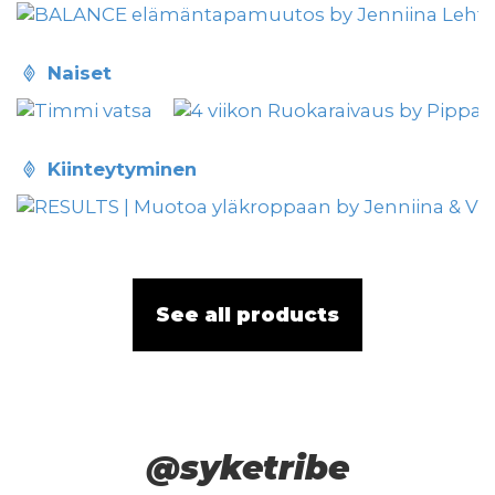
naiset
kiinteytyminen
See all products
@syketribe