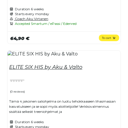
Duration
6 weeks
Starts every monday
Coach Aku Virtanen
Accepted Smartum / ePassi / Edenred
64,90 €
To cart
ELITE SIX HIS by Aku & Valto
(0 reviews)
Tämä 4 jakoinen saliohjelma on luotu tehokkaaseen lihasmassan
kasvatukseen ja se sopii myös aloittelijoille! Verkkovalmennus
sisältää selkeät treeniohjelmat ja
Duration
6 weeks
Starts every monday