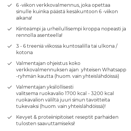
6 -viikon verkkovalmennus, joka opettaa
sinulle kuinka päästä kesäkuntoon 6 -viikon
aikana!
Kiinteämpi ja urheilullisempi kroppa nopeasti ja
rennolla asenteella!
3 - 6 treeniä viikossa kuntosalilla tai ulkona /
kotona
Valmentajan ohjeistus koko
verkkovalmennuksen ajan yhteisen Whatsapp
-ryhmän kautta (huom. vain yhteislähdöissä)
Valmentajan yksilöllisesti
valitsema ruokavalio 1700 kcal - 3200 kcal
ruokavalion väliltä juuri sinun tavoitteita
tukevaksi (huom. vain yhteislähdöissä)!
Kevyet & proteiinipitoiset reseptit parhaiden
tulosten saavuttamiseksi!