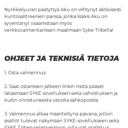
Nyrkkeilyuran päätyttyä Aku on viihtynyt aktiivisesti
kuntosalitreenien parissa, jonka lisäksi Aku on
syventänyt osaamistaan myös
verkkovalmentamisen maailmaan Syke Tribella!
OHJEET JA TEKNISIÄ TIETOJA
1. Osta valmennus.
2. Saat ostamisen jälkeen linkin mistä pääset
lataamaan SYKE sovelluksen sekä vahvistuksen ja
kuitin onnistuneesta ostosta sähköpostiisi.
3. Valmennus alkaa määriteltynä päivänä, jolloin
sisällöt tulevat näkymään SYKE-sovellukseen sekä
SYKE Triben selainversioon, jolla voit osallistua