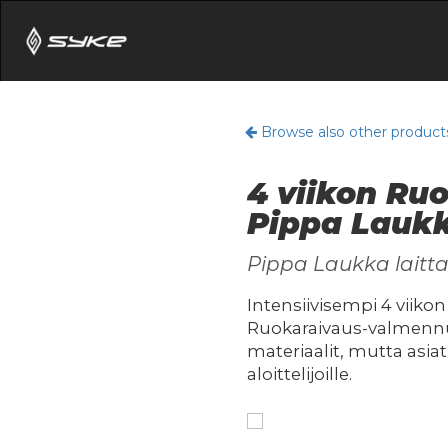
Browse also other product
4 viikon Ru
Pippa Lauk
Pippa Laukka laitt
Intensiivisempi 4 viiko
Ruokaraivaus-valmennu
materiaalit, mutta asia
aloittelijoille.