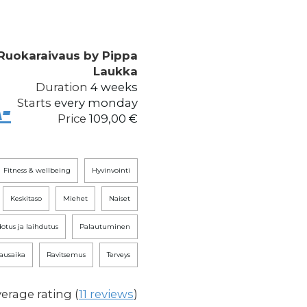
 Ruokaraivaus by Pippa
Laukka
Duration
4 weeks
Starts
every monday
-
Price
109,00 €
fitness & wellbeing
hyvinvointi
keskitaso
miehet
naiset
otus ja laihdutus
palautuminen
kausaika
ravitsemus
terveys
erage rating (
11 reviews
)