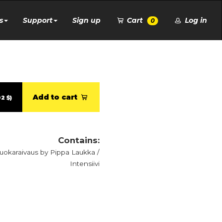
s
Support
Sign up
Cart
Log in
0
Add to cart
2 $)
Contains:
okaraivaus by Pippa Laukka /
Intensiivi