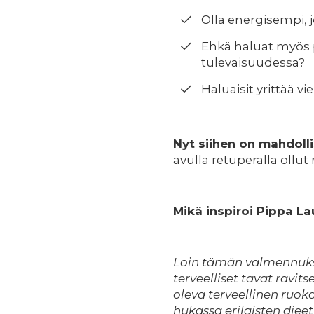
Olla energisempi, j
Ehkä haluat myös 
tulevaisuudessa?
Haluaisit yrittää 
Nyt siihen on mahdoll
avulla retuperällä ollu
Mikä inspiroi Pippa 
Loin tämän valmennukse
terveelliset tavat rav
oleva terveellinen ruok
hukassa erilaisten die