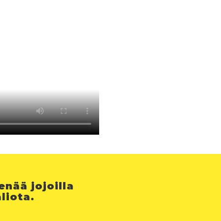
nää jojoilla
liota.