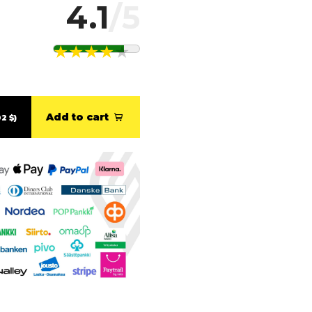
4.1
/5
Add to cart
2 $)