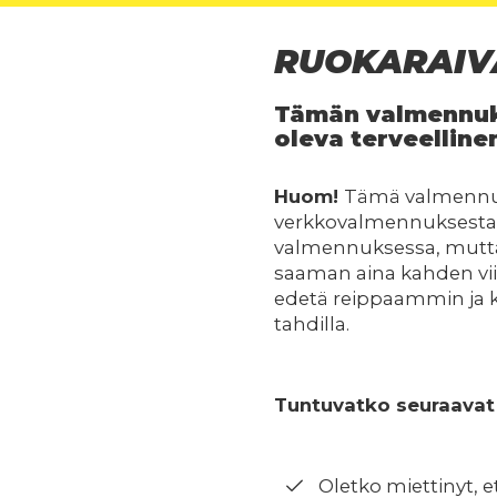
RUOKARAIVA
Tämän valmennuks
oleva terveelline
Huom!
Tämä valmennus 
verkkovalmennuksesta. 
valmennuksessa, mutta 
saaman aina kahden viiko
edetä reippaammin ja k
tahdilla.
Tuntuvatko seuraavat
Oletko miettinyt, 