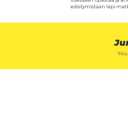
itsessään opastaa ja a
edistymistään läpi mat
Ju
You