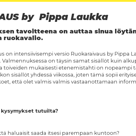
US by Pippa Laukka
en tavoitteena on auttaa sinua löytä
n ruokavalio.
on intensiivisempi versio Ruokaraivaus by Pippa L
Valmennuksessa on täysin samat sisällöt kuin alku
toiveiden mukaisesti etenemistahti on nopeampi täs
n sisällöt yhdessä viikossa, joten tämä sopii erityises
oet, että olet valmis valmis vastaanottamaan info
 kysymykset tutuilta?
että haluaisit saada itsesi parempaan kuntoon?