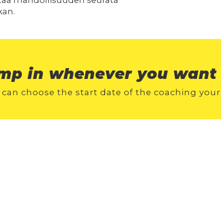
ntaa mahdollisuuden seurata
kan.
mp in whenever you want 
 can choose the start date of the coaching yours