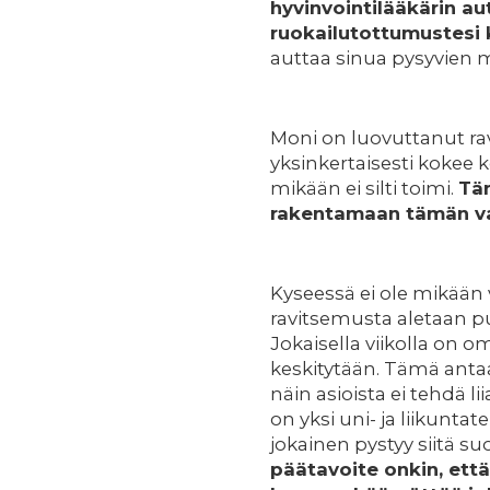
hyvinvointilääkärin a
ruokailutottumustesi
auttaa sinua pysyvien
Moni on luovuttanut ra
yksinkertaisesti kokee 
mikään ei silti toimi.
Täm
rakentamaan tämän v
Kyseessä ei ole mikään 
ravitsemusta aletaan p
Jokaisella viikolla on 
keskitytään. Tämä antaa
näin asioista ei tehdä lii
on yksi uni- ja liikuntat
jokainen pystyy siitä s
päätavoite onkin, että 