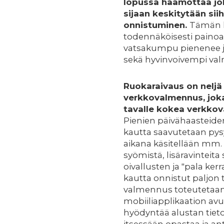
lopussa häämöttää jo
sijaan keskitytään siih
onnistuminen.
Tämän 
todennäköisesti paino
vatsakumpu pienenee ja
sekä hyvinvoivempi va
Ruokaraivaus on neljä
verkkovalmennus, joka
tavalle kokea verkkov
Pienien päivähaasteide
kautta saavutetaan pys
aikana käsitellään mm.
syömistä, lisäravinteit
oivallusten ja "pala ker
kautta onnistut paljon
valmennus toteutetaan
mobiiliapplikaation avu
hyödyntää alustan tieto