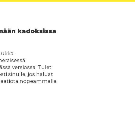
mään kadoksissa
aukka -
peräisessä
sä versiossa. Tulet
ti sinulle, jos haluat
rmaatiota nopeammalla