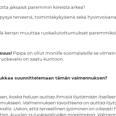
otta jaksaisit paremmin kiireistä arkea?
pysyä terveenä, toimintakykyisenä sekä hyvinvoivan
vielä kerran muuttaa ruokailutottumukset paremmiksi 
isuus!
Pippa on ollut monille suomalaisille se viimein
t ruokavalio on saatu kuntoon.
Laukkaa suunnittelemaan tämän valmennuksen?
n, koska haluan auttaa ihmisiä löytämään itselleen
itsemukseen. Valmennuksen tavoitteena on auttaa lö
avalio. Uskon, että terveellinen syöminen on oikeasti
ettien, kuurien ja ruokavalioiden maailmassa. Valme