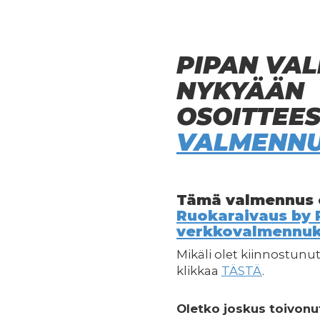
PIPAN VA
NYKYÄÄN
OSOITTEE
VALMENNU
Tämä valmennus o
Ruokaraivaus by 
verkkovalmennuk
Mikäli olet kiinnostu
klikkaa
TÄSTÄ
.
Oletko joskus toivonut