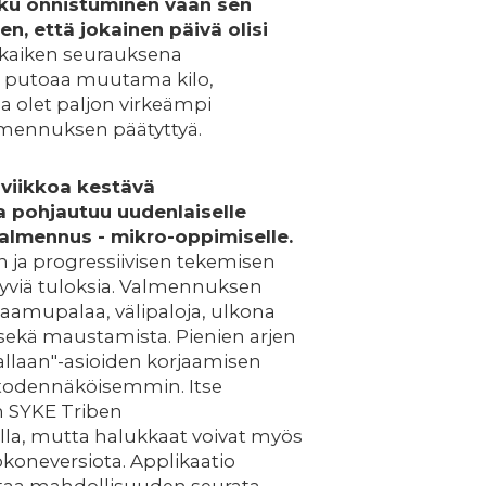
ku onnistuminen vaan sen
en, että jokainen päivä olisi
kaiken seurauksena
a putoaa muutama kilo,
 olet paljon virkeämpi
lmennuksen päätyttyä.
 viikkoa kestävä
 pohjautuu uudenlaiselle
almennus - mikro-oppimiselle.
n ja progressiivisen tekemisen
yviä tuloksia. Valmennuksen
 aamupalaa, välipaloja, ulkona
a sekä maustamista. Pienien arjen
rallaan"-asioiden korjaamisen
 todennäköisemmin. Itse
 SYKE Triben
lla, mutta halukkaat voivat myös
koneversiota. Applikaatio