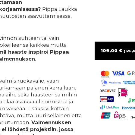
uttamaan
 korjaamisessa?
Pippa Laukka
 muutosten saavuttamisessa.
vinnon suhteen tai vain
kokeilleensa kaikkea mutta
109,00 €
ä haaste inspiroi Pippaa
(126,0
almennuksen.
valmis ruokavalio, vaan
urkamaan palanen kerrallaan.
oma aihe sekä haasteensa mihin
 tilaa asiakkaalle onnistua ja
an vaikeaa. Lisäksi viikottain
ehtävä, mutta juuri sellainen että
uoriutumaan.
Valmennuksen
ei lähdetä projektiin, jossa