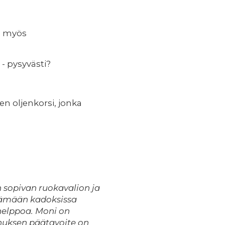
a myös
- pysyvästi?
en oljenkorsi, jonka
 sopivan ruokavalion ja
ytämään kadoksissa
 helppoa. Moni on
nnuksen päätavoite on