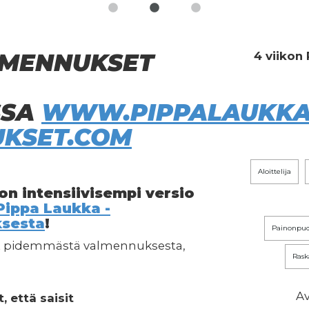
LMENNUKSET
4 viikon
SSA
WWW.PIPPALAUKKA
KSET.COM
aloittelija
n intensiivisempi versio
Pippa Laukka -
sesta
!
painonpud
nut pidemmästä valmennuksesta,
ras
Av
, että saisit