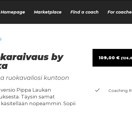
Homepage
Marketplace
Find a coach
For coache
s
okaraivaus by
109,00 €
(126,0
ka
aa ruokavaliosi kuntoon
n versio Pippa Laukan
Coaching Ru
ksesta. Täysin samat
t käsitellään nopeammin. Sopii