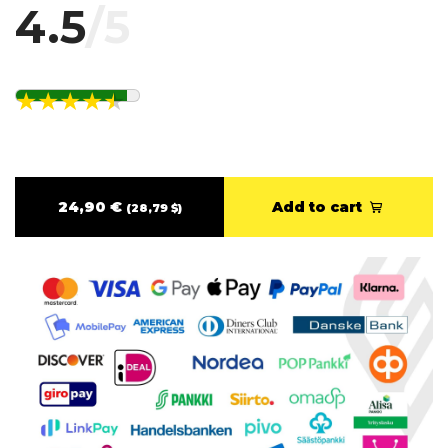
4.5
/5
24,90 €
Add to cart
(28,79 $)