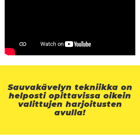
Sauvakävelyn tekniikka on
helposti opittavissa oikein
valittujen harjoitusten
avulla!