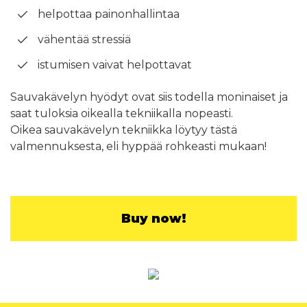
helpottaa painonhallintaa
vähentää stressiä
istumisen vaivat helpottavat
Sauvakävelyn hyödyt ovat siis todella moninaiset ja
saat tuloksia oikealla tekniikalla nopeasti.
Oikea sauvakävelyn tekniikka löytyy tästä
valmennuksesta, eli hyppää rohkeasti mukaan!
Buy now!