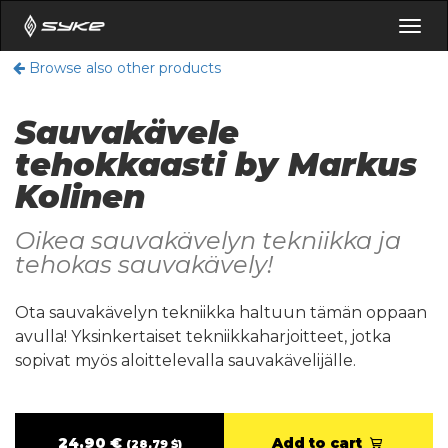
Togg
navig
Browse also other products
Sauvakävele
tehokkaasti by Markus
Kolinen
Oikea sauvakävelyn tekniikka ja
tehokas sauvakävely!
Ota sauvakävelyn tekniikka haltuun tämän oppaan
avulla! Yksinkertaiset tekniikkaharjoitteet, jotka
sopivat myös aloittelevalla sauvakävelijälle.
24,90 €
Add to cart
(28,79 $)