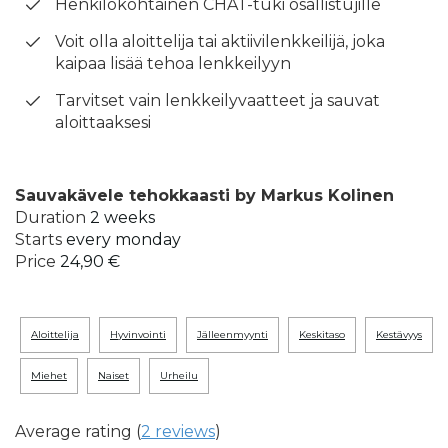
Henkilökohtainen CHAT-tuki osallistujille
Voit olla aloittelija tai aktiivilenkkeilijä, joka
kaipaa lisää tehoa lenkkeilyyn
Tarvitset vain lenkkeilyvaatteet ja sauvat
aloittaaksesi
Sauvakävele tehokkaasti by Markus Kolinen
Duration
2 weeks
Starts
every monday
Price
24,90 €
aloittelija
hyvinvointi
jälleenmyynti
keskitaso
kestävyys
miehet
naiset
urheilu
Average rating (
2 reviews
)