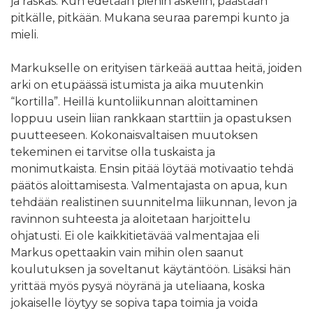
ja raskas. Kun edetään pienin askelin, päästään
pitkälle, pitkään. Mukana seuraa parempi kunto ja
mieli.
Markukselle on erityisen tärkeää auttaa heitä, joiden
arki on etupäässä istumista ja aika muutenkin
“kortilla”. Heillä kuntoliikunnan aloittaminen
loppuu usein liian rankkaan starttiin ja opastuksen
puutteeseen. Kokonaisvaltaisen muutoksen
tekeminen ei tarvitse olla tuskaista ja
monimutkaista. Ensin pitää löytää motivaatio tehdä
päätös aloittamisesta. Valmentajasta on apua, kun
tehdään realistinen suunnitelma liikunnan, levon ja
ravinnon suhteesta ja aloitetaan harjoittelu
ohjatusti. Ei ole kaikkitietävää valmentajaa eli
Markus opettaakin vain mihin olen saanut
koulutuksen ja soveltanut käytäntöön. Lisäksi hän
yrittää myös pysyä nöyränä ja uteliaana, koska
jokaiselle löytyy se sopiva tapa toimia ja voida