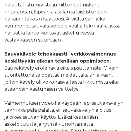
palautat istumisesta jumittuneet niskan,
rintarangan, kipeän alaselän ja laiskistuneen
pakaran takaisin käyttöösi. Arviolta vain joka
kymmenes sauvakävelee oikealla tekniikalla, jossa
hartiat ja lantio kiertävät askelluksessa
vastakkaiseen suuntaan.
Sauvakävele tehokkaasti -verkkovalmennus
keskittyykin oikean tekniikan oppimiseen.
Sauvakävely ei ole ravia eikä sipsuttamista. Oikein
suoritettuna se opastaa meidät takaisin aikaan,
jolloin kävely oli kokonaisvaltaista liikkumista eikä
eteenpäin kaatumisen välttelyä.
Valmennuksen videoilla käydään läpi sauvakävelyn
tekniikka pala palalta, eli sauvakävelyn aloitus
ja oikea sauvan käyttö. Lisäksi käsitellään
askelpituutta ja rytmiä - unohtamatta