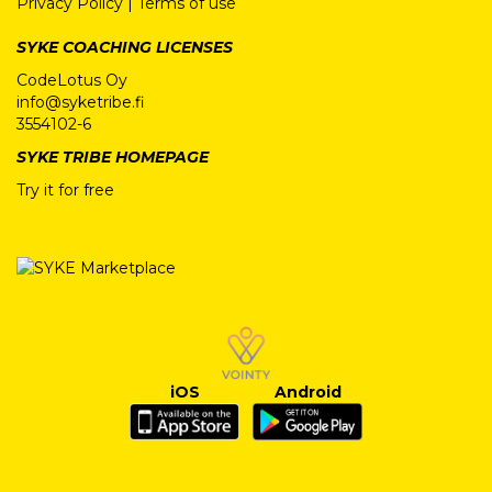
Privacy Policy
|
Terms of use
SYKE COACHING LICENSES
CodeLotus Oy
info@syketribe.fi
3554102-6
SYKE TRIBE HOMEPAGE
Try it for free
iOS
Android