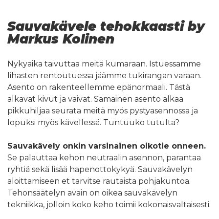
Sauvakävele tehokkaasti by
Markus Kolinen
Nykyaika taivuttaa meitä kumaraan. Istuessamme
lihasten rentoutuessa jäämme tukirangan varaan.
Asento on rakenteellemme epänormaali. Tästä
alkavat kivut ja vaivat. Samainen asento alkaa
pikkuhiljaa seurata meitä myös pystyasennossa ja
lopuksi myös kävellessä. Tuntuuko tutulta?
Sauvakävely onkin varsinainen oikotie onneen.
Se palauttaa kehon neutraalin asennon, parantaa
ryhtiä sekä lisää hapenottokykyä. Sauvakävelyn
aloittamiseen et tarvitse rautaista pohjakuntoa.
Tehonsäätelyn avain on oikea sauvakävelyn
tekniikka, jolloin koko keho toimii kokonaisvaltaisesti.