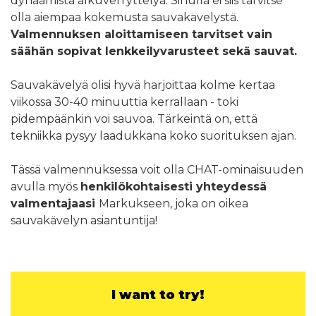
dynaamista alkuverryttelyä. Sinulla ei siis tarvitse
olla aiempaa kokemusta sauvakävelystä.
Valmennuksen aloittamiseen tarvitset vain
säähän sopivat lenkkeilyvarusteet sekä sauvat.
Sauvakävelyä olisi hyvä harjoittaa kolme kertaa
viikossa 30-40 minuuttia kerrallaan - toki
pidempäänkin voi sauvoa. Tärkeintä on, että
tekniikka pysyy laadukkana koko suorituksen ajan.
Tässä valmennuksessa voit olla CHAT-ominaisuuden
avulla myös
henkilökohtaisesti yhteydessä
valmentajaasi
Markukseen, joka on oikea
sauvakävelyn asiantuntija!
I want to try!